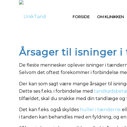
FORSIDE
OM KLINIKKEN
Årsager til isninger 
De fleste mennesker oplever isninger i tænderne
Selvom det oftest forekommer i forbindelse me
Der kan som sagt være mange årsager til isninge
Dette ses f.eks. i forbindelse med
tandkødsbetæ
tilfældet, skal du snakke med din tandlæge og f
Det kan f.eks. også skyldes
huller i tænderne
el
i tanden kan behandles med en fyldning, og en r