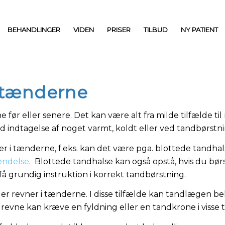
BEHANDLINGER
VIDEN
PRISER
TILBUD
NY PATIENT
i tænderne
 før eller senere. Det kan være alt fra milde tilfælde t
d indtagelse af noget varmt, koldt eller ved tandbørstn
r i tænderne, f.eks. kan det være pga. blottede tandhals
ndelse
. Blottede tandhalse kan også opstå, hvis du børs
å grundig instruktion i korrekt tandbørstning.
ler revner i tænderne. I disse tilfælde kan tandlægen b
evne kan kræve en fyldning eller en tandkrone i visse t