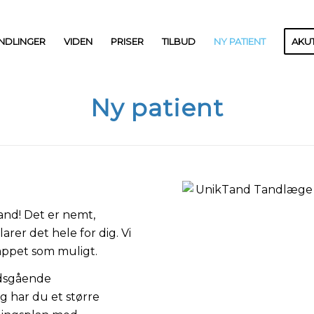
NDLINGER
VIDEN
PRISER
TILBUD
NY PATIENT
AKU
Ny patient
nd! Det er nemt,
arer det hele for dig. Vi
slappet som muligt.
undsgående
 har du et større