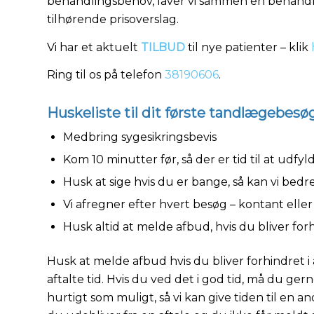
behandlingsbehov, laver vi sammen en behand
tilhørende prisoverslag.
Vi har et aktuelt
TILBUD
til nye patienter – klik
Ring til os på telefon
38190606
.
Huskeliste til dit første tandlægebesø
Medbring sygesikringsbevis
Kom 10 minutter før, så der er tid til at udf
Husk at sige hvis du er bange, så kan vi bed
Vi afregner efter hvert besøg – kontant eller
Husk altid at melde afbud, hvis du bliver for
Husk at melde afbud hvis du bliver forhindret i
aftalte tid. Hvis du ved det i god tid, må du ge
hurtigt som muligt, så vi kan give tiden til en a