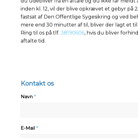
du udebliver fra en aftale og du ikke får meldt
inden kl. 12, vil der blive opkrævet et gebyr på 
fastsat af Den Offentlige Sygesikring og ved be
mere end 30 minutter af til, bliver der lagt et t
Ring til os på tlf.
38190606
, hvis du bliver forhin
aftalte tid.
Kontakt os
Navn
*
E-Mail
*