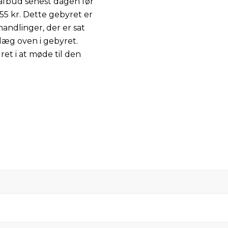
 afbud senest dagen før
255 kr. Dette gebyret er
handlinger, der er sat
illæg oven i gebyret.
dret i at møde til den