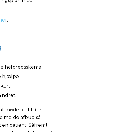
lingsplan med
her
.
g
ylde helbredsskema
re hjælpe
 kort
hindret.
 at møde op til den
rne melde afbud så
nden patient. Såfremt