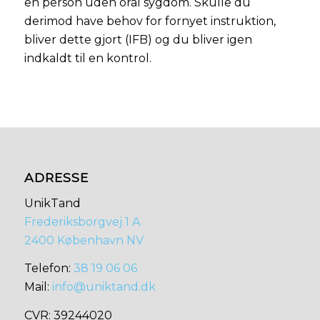
en person uden oral sygdom. Skulle du
derimod have behov for fornyet instruktion,
bliver dette gjort (IFB) og du bliver igen
indkaldt til en kontrol.
ADRESSE
UnikTand
Frederiksborgvej 1 A
2400 København NV
​​Telefon:
38 19 06 06
Mail:
info@uniktand.dk
​CVR: 39244020